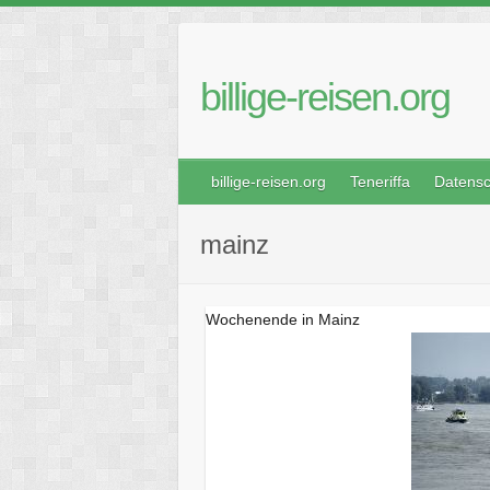
Skip
to
content
billige-reisen.org
billige-reisen.org
Teneriffa
Datensc
mainz
Wochenende in Mainz