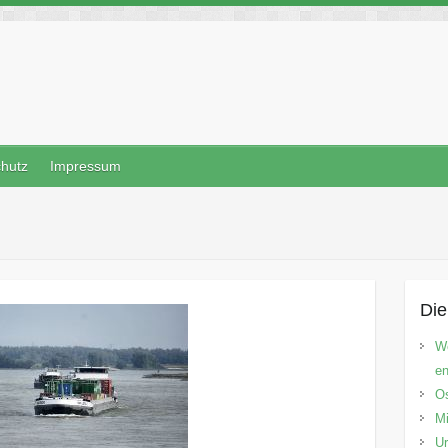
hutz
Impressum
Die
We
e
O
Mi
Ur