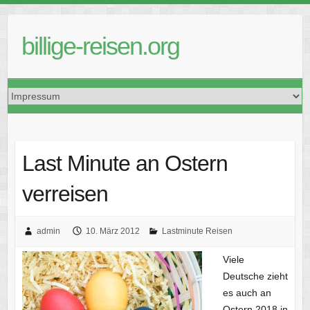
Skip
to
billige-reisen.org
content
Last Minute an Ostern
verreisen
admin
10. März 2012
Lastminute Reisen
Viele
Deutsche zieht
es auch an
Ostern 2018 in