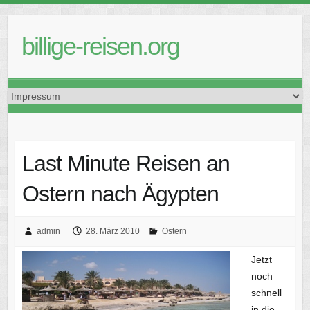
Skip
to
billige-reisen.org
content
Last Minute Reisen an
Ostern nach Ägypten
admin
28. März 2010
Ostern
Jetzt
noch
schnell
in die